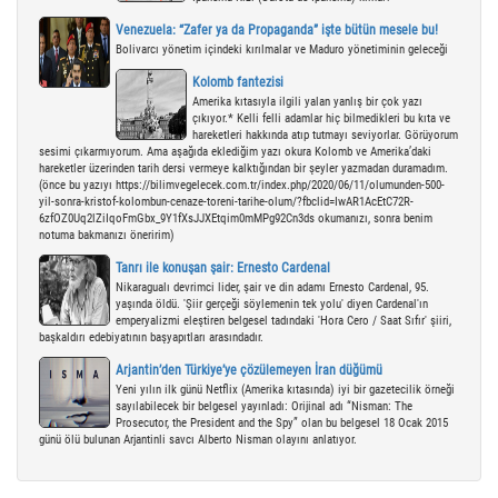
Venezuela: “Zafer ya da Propaganda” işte bütün mesele bu!
Bolivarcı yönetim içindeki kırılmalar ve Maduro yönetiminin geleceği
Kolomb fantezisi
Amerika kıtasıyla ilgili yalan yanlış bir çok yazı
çıkıyor.* Kelli felli adamlar hiç bilmedikleri bu kıta ve
hareketleri hakkında atıp tutmayı seviyorlar. Görüyorum
sesimi çıkarmıyorum. Ama aşağıda eklediğim yazı okura Kolomb ve Amerika’daki
hareketler üzerinden tarih dersi vermeye kalktığından bir şeyler yazmadan duramadım.
(önce bu yazıyı https://bilimvegelecek.com.tr/index.php/2020/06/11/olumunden-500-
yil-sonra-kristof-kolombun-cenaze-toreni-tarihe-olum/?fbclid=IwAR1AcEtC72R-
6zfOZ0Uq2lZiIqoFmGbx_9Y1fXsJJXEtqim0mMPg92Cn3ds okumanızı, sonra benim
notuma bakmanızı öneririm)
Tanrı ile konuşan şair: Ernesto Cardenal
Nikaragualı devrimci lider, şair ve din adamı Ernesto Cardenal, 95.
yaşında öldü. 'Şiir gerçeği söylemenin tek yolu' diyen Cardenal'ın
emperyaliz­mi eleştiren belgesel tadındaki 'Hora Cero / Saat Sıfır' şiiri,
başkaldırı edebiyatının başyapıtları arasındadır.
Arjantin’den Türkiye’ye çözülemeyen İran düğümü
Yeni yılın ilk günü Netflix (Amerika kıtasında) iyi bir gazetecilik örneği
sayılabilecek bir belgesel yayınladı: Orijinal adı “Nisman: The
Prosecutor, the President and the Spy” olan bu belgesel 18 Ocak 2015
günü ölü bulunan Arjantinli savcı Alberto Nisman olayını anlatıyor.