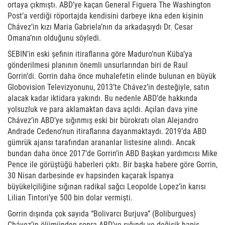
ortaya çıkmıştı. ABD’ye kaçan General Figuera The Washington
Post’a verdiği röportajda kendisini darbeye ikna eden kişinin
Chávez’in kızı Maria Gabriela’nın da arkadaşıydı Dr. Cesar
Omana’nın olduğunu söyledi.
SEBIN’in eski şefinin itiraflarına göre Maduro’nun Küba’ya
gönderilmesi planının önemli unsurlarından biri de Raul
Gorrin’di. Gorrin daha önce muhalefetin elinde bulunan en büyük
Globovision Televizyonunu, 2013’te Chávez’in desteğiyle, satın
alacak kadar iktidara yakındı. Bu nedenle ABD’de hakkında
yolsuzluk ve para aklamaktan dava açıldı. Açılan dava yine
Chávez’in ABD’ye sığınmış eski bir bürokratı olan Alejandro
Andrade Cedeno’nun itiraflarına dayanmaktaydı. 2019’da ABD
gümrük ajansı tarafından arananlar listesine alındı. Ancak
bundan daha önce 2017’de Gorrin’in ABD Başkan yardımcısı Mike
Pence ile görüştüğü haberleri çıktı. Bir başka habere göre Gorrin,
30 Nisan darbesinde ev hapsinden kaçarak İspanya
büyükelçiliğine sığınan radikal sağcı Leopolde Lopez’in karısı
Lilian Tintori’ye 500 bin dolar vermişti.
Gorrin dışında çok sayıda “Bolivarcı Burjuva” (Boliburgues)
Chávez’in ölümünden sonra ABD’ye sığındı ve değişik hapis