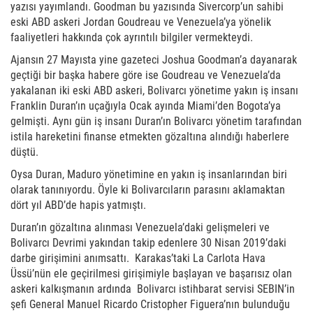
yazısı yayımlandı. Goodman bu yazısında Sivercorp’un sahibi
eski ABD askeri Jordan Goudreau ve Venezuela’ya yönelik
faaliyetleri hakkında çok ayrıntılı bilgiler vermekteydi.
Ajansın 27 Mayısta yine gazeteci Joshua Goodman’a dayanarak
geçtiği bir başka habere göre ise Goudreau ve Venezuela’da
yakalanan iki eski ABD askeri, Bolivarcı yönetime yakın iş insanı
Franklin Duran’ın uçağıyla Ocak ayında Miami’den Bogota’ya
gelmişti. Aynı gün iş insanı Duran’ın Bolivarcı yönetim tarafından
istila hareketini finanse etmekten gözaltına alındığı haberlere
düştü.
Oysa Duran, Maduro yönetimine en yakın iş insanlarından biri
olarak tanınıyordu. Öyle ki Bolivarcıların parasını aklamaktan
dört yıl ABD’de hapis yatmıştı.
Duran’ın gözaltına alınması Venezuela’daki gelişmeleri ve
Bolivarcı Devrimi yakından takip edenlere 30 Nisan 2019’daki
darbe girişimini anımsattı. Karakas’taki La Carlota Hava
Üssü’nün ele geçirilmesi girişimiyle başlayan ve başarısız olan
askeri kalkışmanın ardında Bolivarcı istihbarat servisi SEBIN’in
şefi General Manuel Ricardo Cristopher Figuera’nın bulunduğu