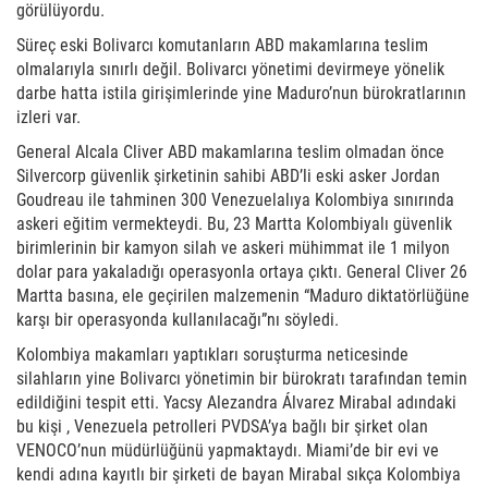
görülüyordu.
Süreç eski Bolivarcı komutanların ABD makamlarına teslim
olmalarıyla sınırlı değil. Bolivarcı yönetimi devirmeye yönelik
darbe hatta istila girişimlerinde yine Maduro’nun bürokratlarının
izleri var.
General Alcala Cliver ABD makamlarına teslim olmadan önce
Silvercorp güvenlik şirketinin sahibi ABD’li eski asker Jordan
Goudreau ile tahminen 300 Venezuelalıya Kolombiya sınırında
askeri eğitim vermekteydi. Bu, 23 Martta Kolombiyalı güvenlik
birimlerinin bir kamyon silah ve askeri mühimmat ile 1 milyon
dolar para yakaladığı operasyonla ortaya çıktı. General Cliver 26
Martta basına, ele geçirilen malzemenin “Maduro diktatörlüğüne
karşı bir operasyonda kullanılacağı”nı söyledi.
Kolombiya makamları yaptıkları soruşturma neticesinde
silahların yine Bolivarcı yönetimin bir bürokratı tarafından temin
edildiğini tespit etti. Yacsy Alezandra Álvarez Mirabal adındaki
bu kişi , Venezuela petrolleri PVDSA’ya bağlı bir şirket olan
VENOCO’nun müdürlüğünü yapmaktaydı. Miami’de bir evi ve
kendi adına kayıtlı bir şirketi de bayan Mirabal sıkça Kolombiya