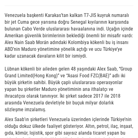
Venezuela başkenti Karakas’tan kalkan T7-JIS kuyruk numaralı
bir jet Cuma gece yarısına doğru Senegal kıyılarının karşısında
bulunan Cabo Verde uluslararası havaalanına indi. Uçağın içinde
Amerikan güvenlik birimlerinin beklediği önemli bir misafir vardı:
Alex Nain Saab Morán adındaki Kolombiya kökenli bu iş insanı
ABD’nin Maduro yönetimine yönelik açtığı ve ucu Türkiye’ye
kadar uzanacak davaların kilit bir ismiydi.
Lübnan kökenli bir aileden gelen 48 yaşındaki Alex Saab, “Group
Grand Limited(Hong Kong)” ve “Asasi Food FZC(BAE)” adlı iki
büyük şirketin sahibi. Büyük çaplı uluslararası operasyonlar
yapan bu şirketler Maduro yönetiminin ana ithalatçı ve
ihracatçısı olarak tanınıyor. İki şirket sadece 2017 ile 2018
arasında Venezuela devletiyle bir buçuk milyar dolarlık
sözleşme imzalamış.
Alex Saab’ın şirketleri Venezuela üzerinden içlerinde Türkiye’nin
olduğu dokuz ülkede faaliyet gösteriyor. Altın, petrol, ilaç, inşaat,
gıda, kömür, lojistik, spor gibi sayısız alanda ticaret yapan bu