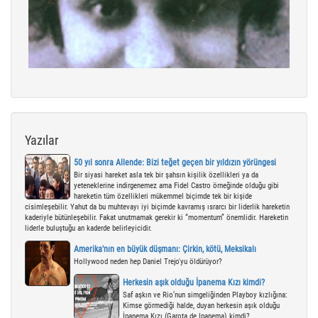
Yazılar
50 yıl sonra Allende: Bizi teğet geçen bir yıldızın yörüngesi
Bir siyasi hareket asla tek bir şahsın kişilik özellikleri ya da
yeteneklerine indirgenemez ama Fidel Castro örneğinde olduğu gibi
hareketin tüm özellikleri mükemmel biçimde tek bir kişide
cisimleşebilir. Yahut da bu muhtevayı iyi biçimde kavramış ısrarcı bir liderlik hareketin
kaderiyle bütünleşebilir. Fakat unutmamak gerekir ki “momentum” önemlidir. Hareketin
liderle buluştuğu an kaderde belirleyicidir.
Amerika'nın en büyük düşmanı: Çirkin, kötü, Meksikalı
Hollywood neden hep Daniel Trejo'yu öldürüyor?
Herkesin aşık olduğu İpanema Kızı kimdi?
Saf aşkın ve Rio’nun simgeliğinden Playboy kızlığına:
Kimse görmediği halde, duyan herkesin aşık olduğu
İpanema Kızı (Garota de Ipanema) kimdi?