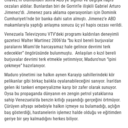
cezaları aldılar. Bunlardan biri de Gorrin’le ilişkili Gabriel Arturo
Jimenez’di. Jimenez para aklama operasyonları için Dominik
Cumhuriyeti’nde bir banka dahi satın almıştı. Jimenez’e ABD
makamlarıyla yaptığı anlaşma sonucu üç yıl hapis cezası verildi.
Venezuela Televizyonu VTV’deki programı kaldırılan deneyimli
gazeteci Walter Martinez 2006’da “bu kızıl bereli burjuvalar
paralarını Miami’de harcayamaz hale gelince devrimi terk
edecekler” öngörüsünde bulunmuştu. Anlaşılan o kızıl bereli
burjuvalar devrimi terk etmekle yetinmiyor, Maduro’nun “ipini
çekmeye” hazırlanıyor.
Maduro yönetimi ise halkın aynen Karayip sahillerindeki kör
pelikanlar gibi birkaç balıkla oyalanabileceğini sanıyor. İran’dan
gelen iki tankeri emperyalizme karşı bir zafer olarak sunuyor.
Oysa bu propaganda dünyanın en zengin petrol yataklarına
sahip Venezuela’da benzin kıtlığı yaşandığı gerçeğini örtmüyor.
Çürüyen altyapı sebebiyle halkın içmeye su bulamadığı, açlığın
baş gösterdiği, hastanelerin işlemez halde olduğu ve eğitimden
geriye bir şey kalmadığını herkes biliyor.