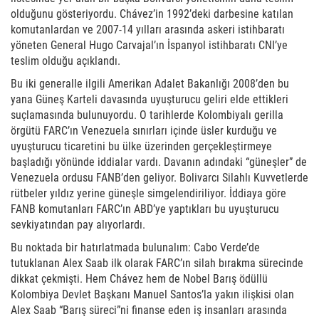
olduğunu gösteriyordu. Chávez’in 1992’deki darbesine katılan
komutanlardan ve 2007-14 yılları arasında askeri istihbaratı
yöneten General Hugo Carvajal’ın İspanyol istihbaratı CNI’ye
teslim olduğu açıklandı.
Bu iki generalle ilgili Amerikan Adalet Bakanlığı 2008’den bu
yana Güneş Karteli davasında uyuşturucu geliri elde ettikleri
suçlamasında bulunuyordu. O tarihlerde Kolombiyalı gerilla
örgütü FARC’ın Venezuela sınırları içinde üsler kurduğu ve
uyuşturucu ticaretini bu ülke üzerinden gerçekleştirmeye
başladığı yönünde iddialar vardı. Davanın adındaki “güneşler” de
Venezuela ordusu FANB’den geliyor. Bolivarcı Silahlı Kuvvetlerde
rütbeler yıldız yerine güneşle simgelendiriliyor. İddiaya göre
FANB komutanları FARC’ın ABD’ye yaptıkları bu uyuşturucu
sevkiyatından pay alıyorlardı.
Bu noktada bir hatırlatmada bulunalım: Cabo Verde’de
tutuklanan Alex Saab ilk olarak FARC’ın silah bırakma sürecinde
dikkat çekmişti. Hem Chávez hem de Nobel Barış ödüllü
Kolombiya Devlet Başkanı Manuel Santos’la yakın ilişkisi olan
Alex Saab “Barış süreci”ni finanse eden iş insanları arasında