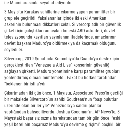
ile Miami arasında seyahat ediyordu.
3 Mayıs’ta Karakas sahillerine çıkarma yapan paramiliter bir
grup ele geçirildi. Yakalananlar içinde iki eski Amerikan
askerinin bulunması dikkatleri çekti. Silvercorp adlı bir güvenlik
şirketi için çalıştıkları anlaşılan bu eski ABD askerleri, devlet
televizyonunda kayıtları yayınlanan ifadelerinde, amaçlarının
devlet başkanı Maduro’yu öldürmek ya da kaçırmak olduğunu
söylediler.
Silvercorp, 2019 Şubatında Kolombiya’da Guaido’ya destek için
gerçekleştirilen “Venezuela Aid Live” konserinin güvenliği
sağlayan şirketti. Maduro yönetimine karşı paramiliter grupları
yönlendirmiş olması muhtemeldi. Fakat bu herkes tarafından
“beklenen bir istila”ydı.
Çıkartmadan iki gün önce, 1 Mayısta, Associated Press’in geçtiği
bir makalede Silvercorp’un sahibi Goudreau’nun “başı bulutlar
üzerinde olan birileriyle” Venezuela’ya saldırı planları
yaptığından bahsediliyordu. Joshua Goodman’ın, AP News’te, 3
Mayıstaki başarısız sızma harekatından tam bir gün önce, “eski
yeşil berelinin başarısız Maduro’yu devirme girişimi” başlıklı bir