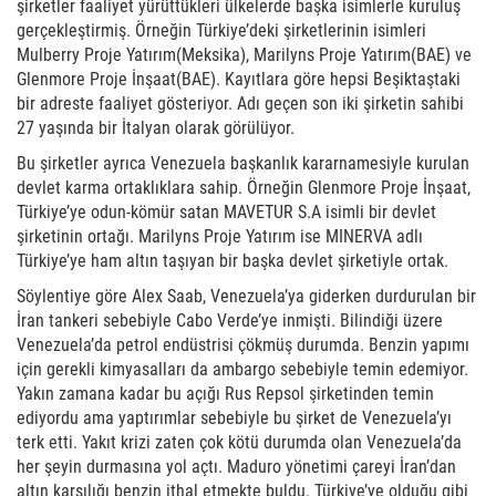
şirketler faaliyet yürüttükleri ülkelerde başka isimlerle kuruluş
gerçekleştirmiş. Örneğin Türkiye’deki şirketlerinin isimleri
Mulberry Proje Yatırım(Meksika), Marilyns Proje Yatırım(BAE) ve
Glenmore Proje İnşaat(BAE). Kayıtlara göre hepsi Beşiktaştaki
bir adreste faaliyet gösteriyor. Adı geçen son iki şirketin sahibi
27 yaşında bir İtalyan olarak görülüyor.
Bu şirketler ayrıca Venezuela başkanlık kararnamesiyle kurulan
devlet karma ortaklıklara sahip. Örneğin Glenmore Proje İnşaat,
Türkiye’ye odun-kömür satan MAVETUR S.A isimli bir devlet
şirketinin ortağı. Marilyns Proje Yatırım ise MINERVA adlı
Türkiye’ye ham altın taşıyan bir başka devlet şirketiyle ortak.
Söylentiye göre Alex Saab, Venezuela’ya giderken durdurulan bir
İran tankeri sebebiyle Cabo Verde’ye inmişti. Bilindiği üzere
Venezuela’da petrol endüstrisi çökmüş durumda. Benzin yapımı
için gerekli kimyasalları da ambargo sebebiyle temin edemiyor.
Yakın zamana kadar bu açığı Rus Repsol şirketinden temin
ediyordu ama yaptırımlar sebebiyle bu şirket de Venezuela’yı
terk etti. Yakıt krizi zaten çok kötü durumda olan Venezuela’da
her şeyin durmasına yol açtı. Maduro yönetimi çareyi İran’dan
altın karşılığı benzin ithal etmekte buldu. Türkiye’ye olduğu gibi