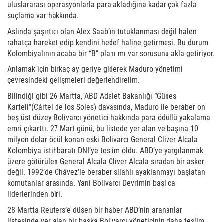
uluslararası operasyonlarla para akladığına kadar çok fazla
suçlama var hakkında.
Aslında şaşırtıcı olan Alex Saab’ın tutuklanması değil halen
rahatça hareket edip kendini hedef haline getirmesi. Bu durum
Kolombiyalının acaba bir “B” planı mı var sorusunu akla getiriyor.
Anlamak için birkaç ay geriye giderek Maduro yönetimi
çevresindeki gelişmeleri değerlendirelim.
Bilindiği gibi 26 Martta, ABD Adalet Bakanlığı “Güneş
Karteli”(Cártel de los Soles) davasında, Maduro ile beraber on
beş üst düzey Bolivarcı yönetici hakkında para ödüllü yakalama
emri çıkarttı. 27 Mart günü, bu listede yer alan ve başına 10
milyon dolar ödül konan eski Bolivarcı General Cliver Alcala
Kolombiya istihbaratı DNI’ye teslim oldu. ABD’ye yargılanmak
üzere götürülen General Alcala Cliver Alcala sıradan bir asker
değil. 1992’de Chávez’le beraber silahlı ayaklanmayı başlatan
komutanlar arasında. Yani Bolivarcı Devrimin başlıca
liderlerinden biri.
28 Martta Reuters’e düşen bir haber ABD’nin arananlar
listesinde yer alan bir başka Bolivarcı yöneticinin daha teslim